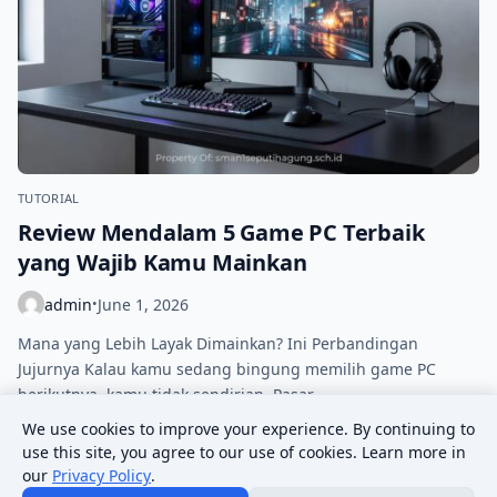
TUTORIAL
Review Mendalam 5 Game PC Terbaik
yang Wajib Kamu Mainkan
admin
June 1, 2026
•
Mana yang Lebih Layak Dimainkan? Ini Perbandingan
Jujurnya Kalau kamu sedang bingung memilih game PC
berikutnya, kamu tidak sendirian. Pasar…
We use cookies to improve your experience. By continuing to
use this site, you agree to our use of cookies. Learn more in
Posts pagination
our
Privacy Policy
.
Previous
1
…
4
5
6
…
10
Next