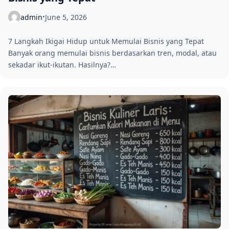
admin
June 5, 2026
•
7 Langkah Ikigai Hidup untuk Memulai Bisnis yang Tepat
Banyak orang memulai bisnis berdasarkan tren, modal, atau
sekadar ikut-ikutan. Hasilnya?…